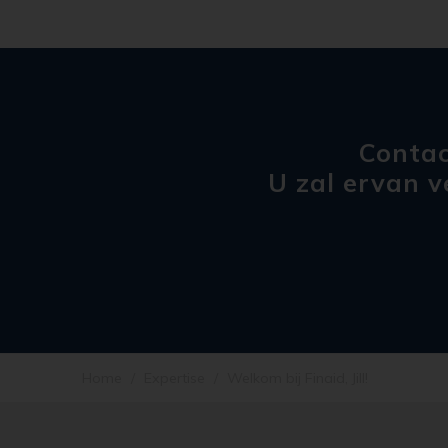
Contac
U zal ervan 
Home
Expertise
Welkom bij Finaid, Jill!