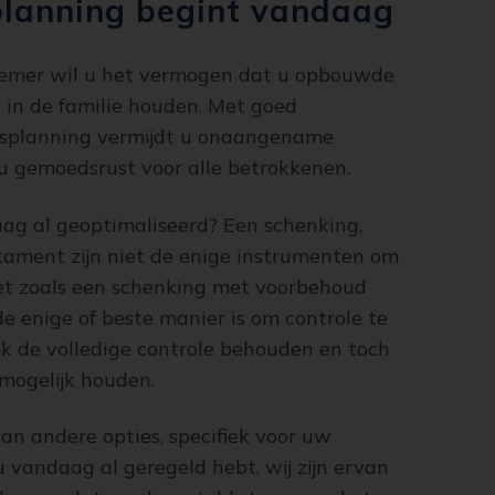
planning begint vandaag
rnemer wil u het vermogen dat u opbouwde
 in de familie houden. Met goed
planning vermijdt u onaangename
 u gemoedsrust voor alle betrokkenen.
aag al geoptimaliseerd? Een schenking,
stament zijn niet de enige instrumenten om
Net zoals een schenking met voorbehoud
e enige of beste manier is om controle te
k de volledige controle behouden en toch
 mogelijk houden.
van andere opties, specifiek voor uw
 vandaag al geregeld hebt, wij zijn ervan