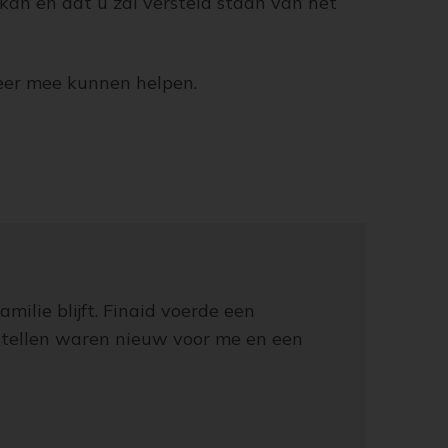
kan en dat u zal versteld staan van het
eer mee kunnen helpen.
milie blijft. Finaid voerde een
stellen waren nieuw voor me en een