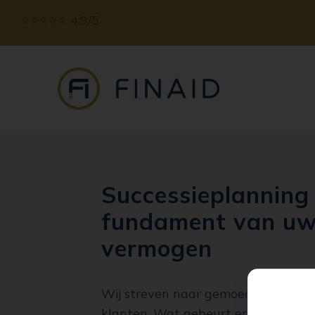
⭐️⭐️⭐️⭐️⭐️ 4,9/5
Successieplanning 
fundament van u
vermogen
Wij streven naar gemoedsrust en c
klanten. Wat gebeurt er met uw v