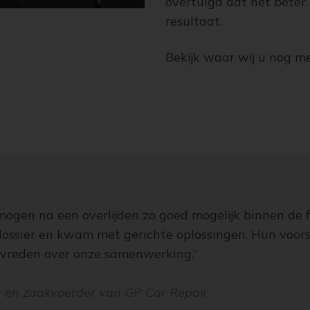
overtuigd dat het beter 
resultaat.
Bekijk waar wij u nog m
mogen na een overlijden zo goed mogelijk binnen de fa
 dossier en kwam met gerichte oplossingen. Hun voor
tevreden over onze samenwerking.”
 en zaakvoerder van GP Car Repair