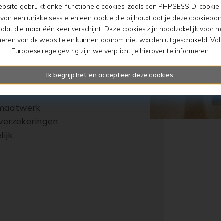
bsite gebruikt enkel functionele cookies, zoals een PHPSESSID-cookie 
g die u zich
an een unieke sessie, en een cookie die bijhoudt dat je deze cookieban
stelt. Toch is het
odat die maar één keer verschijnt. Deze cookies zijn noodzakelijk voor he
lag te gaan met
neren van de website en kunnen daarom niet worden uitgeschakeld. Vo
Europese regelgeving zijn we verplicht je hierover te informeren.
en, maar ook voor
 beschermt u uw
Ik begrijp het en accepteer deze cookies.
st.
k maatwerk
 verzekeringen
lijk