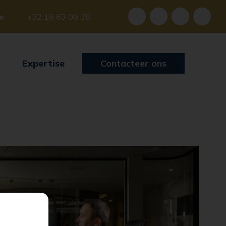
be
+32 16 63 00 38
Expertise
Contacteer ons