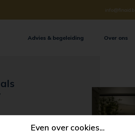
info@finaid.
Advies & begeleiding
Over ons
als
w
Even over cookies...
omfort van onze
ermogen na uw