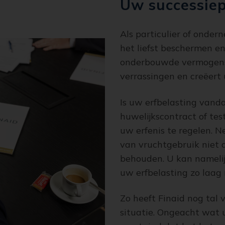
Uw successie
Als particulier of onde
het liefst beschermen en
onderbouwde vermogens
verrassingen en creëert
Is uw erfbelasting vand
huwelijkscontract of te
uw erfenis te regelen. 
van vruchtgebruik niet d
behouden. U kan namelij
uw erfbelasting zo laag
Zo heeft Finaid nog tal 
situatie. Ongeacht wat u