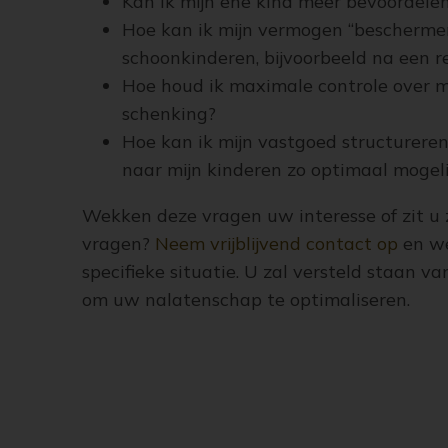
Kan ik mijn ene kind meer bevoordele
Hoe kan ik mijn vermogen “bescherme
schoonkinderen, bijvoorbeeld na een r
Hoe houd ik maximale controle over 
schenking?
Hoe kan ik mijn vastgoed structurere
naar mijn kinderen zo optimaal mogeli
Wekken deze vragen uw interesse of zit u 
vragen?
Neem vrijblijvend contact op
en we
specifieke situatie. U zal versteld staan v
om uw nalatenschap te optimaliseren.