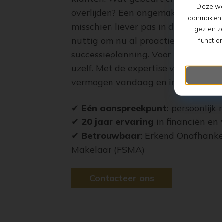
Deze we
overlijden? Een ongemakkelijke vraa
aanmaken v
misschien liever pas in de toekomst 
gezien z
nuttig om nu al proactief aan de s
functio
successieplanning. Voor uw dierbar
uzelf. Met de expertise van Finaid
vermogen vandaag en in de toekom
✔
Eén aanspreekpunt:
persoonlij
✔
20 jaar ervaring
in financiën en
✔
Betrouwbaar
: Erkend Onafhanke
Makelaar (FSMA)
Contacteer ons