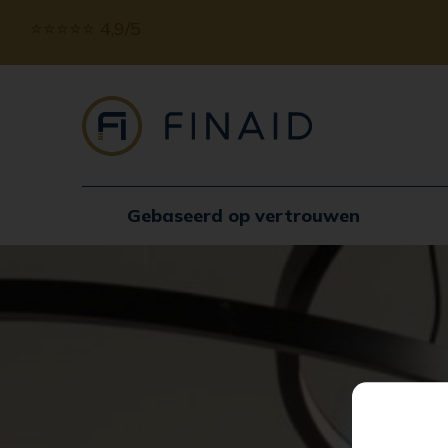
⭐️⭐️⭐️⭐️⭐️ 4,9/5
Gebaseerd op vertrouwen