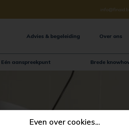
info@finaid.
Advies & begeleiding
Over ons
Eén aanspreekpunt
Brede knowho
Even over cookies...