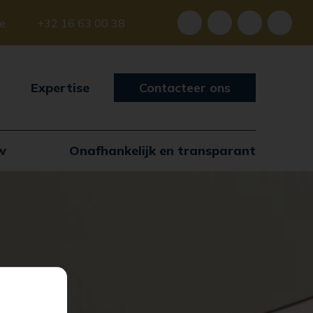
be
+32 16 63 00 38
Expertise
Contacteer ons
w
Onafhankelijk en transparant