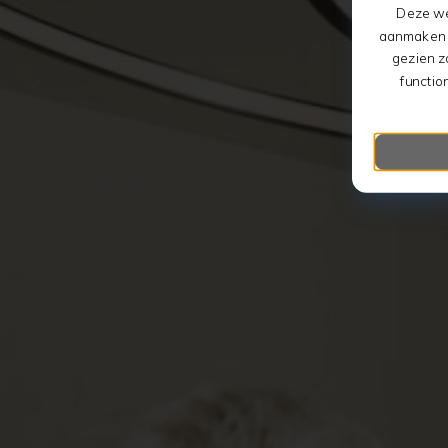
Deze we
aanmaken v
gezien z
functio