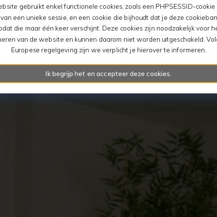
bsite gebruikt enkel functionele cookies, zoals een PHPSESSID-cookie 
an een unieke sessie, en een cookie die bijhoudt dat je deze cookieban
odat die maar één keer verschijnt. Deze cookies zijn noodzakelijk voor he
neren van de website en kunnen daarom niet worden uitgeschakeld. Vo
Europese regelgeving zijn we verplicht je hierover te informeren.
Ik begrijp het en accepteer deze cookies.