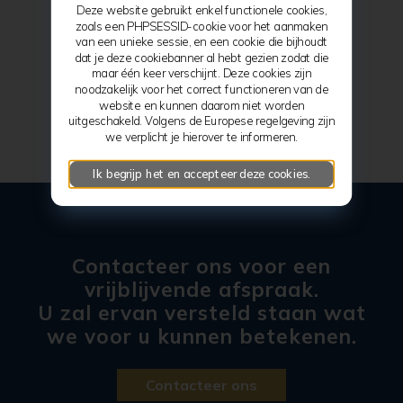
Deze website gebruikt enkel functionele cookies,
zoals een PHPSESSID-cookie voor het aanmaken
van een unieke sessie, en een cookie die bijhoudt
dat je deze cookiebanner al hebt gezien zodat die
maar één keer verschijnt. Deze cookies zijn
noodzakelijk voor het correct functioneren van de
website en kunnen daarom niet worden
uitgeschakeld. Volgens de Europese regelgeving zijn
we verplicht je hierover te informeren.
Ik begrijp het en accepteer deze cookies.
Contacteer ons voor een
vrijblijvende afspraak.
U zal ervan versteld staan wat
we voor u kunnen betekenen.
Contacteer ons