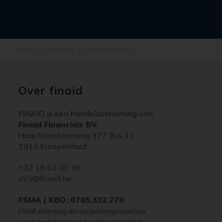
Home
Expertise
Plots overlijden
Over finaid
FINAID is een handelsbenaming van:
Finaid Financials BV
Haachtsesteenweg 377 Bus 11
1910 Kampenhout
+32 16 63 00 38
info@finaid.be
FSMA | KBO: 0765.332.770
FSMA erkenning als verzekeringsmakelaar
en als bemiddelaar in hypothecair krediet.