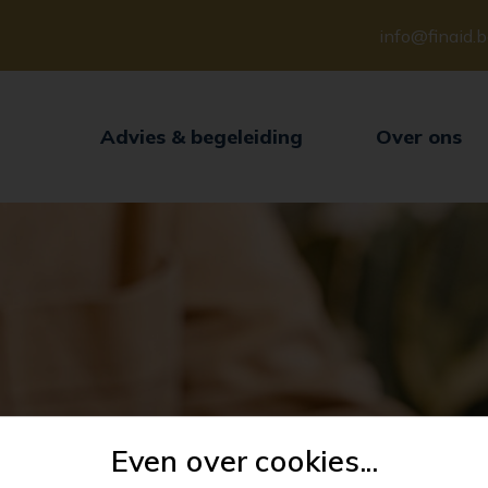
info@finaid.
Advies & begeleiding
Over ons
Even over cookies...