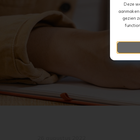
Deze we
aanmaken v
gezien z
functio
26 augustus 2022