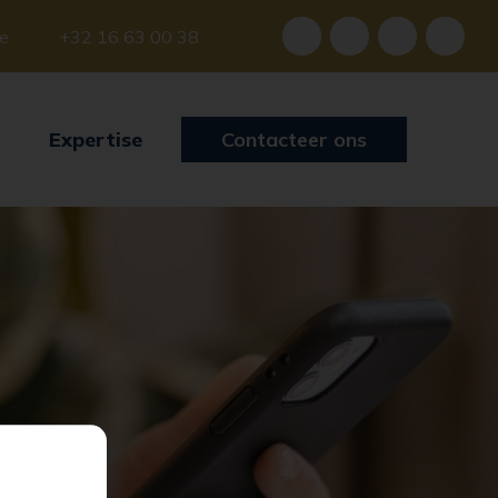
be
+32 16 63 00 38
Expertise
Contacteer ons