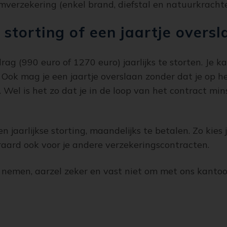
verzekering (enkel brand, diefstal en natuurkrachten
 storting of een jaartje oversl
g (990 euro of 1270 euro) jaarlijks te storten. Je k
. Ook mag je een jaartje overslaan zonder dat je op 
. Wel is het zo dat je in de loop van het contract m
n jaarlijkse storting, maandelijks te betalen. Zo kie
eraard ook voor je andere verzekeringscontracten.
p nemen, aarzel zeker en vast niet om met ons kanto