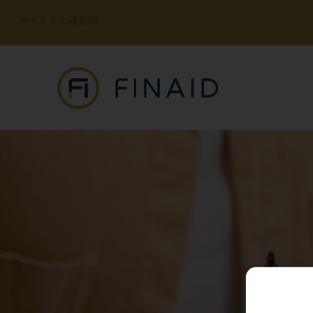
⭐️⭐️⭐️⭐️⭐️ 4,9/5