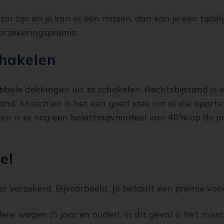
ezin zijn én je kan er één missen, dan kan je een tijde
verzekeringspremie.
chakelen
bele dekkingen uit te schakelen. Rechtsbijstand is er
jstand’. Misschien is het een goed idee om al die apar
llen is er nog een belastingvoordeel van 40% op de 
el
 verzekerd. Bijvoorbeeld. Je betaalt een premie voor j
re wagen (5 jaar en ouder). In dit geval is het mis