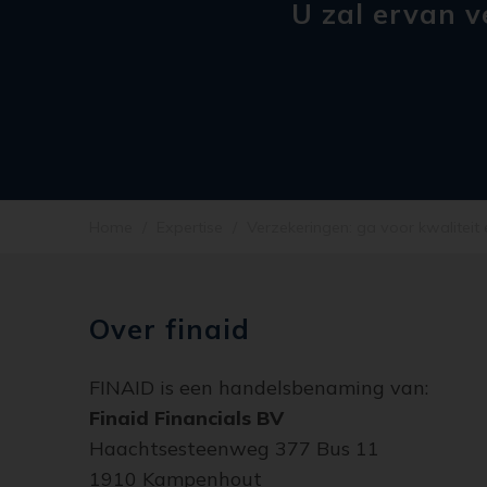
U zal ervan 
Home
Expertise
Verzekeringen: ga voor kwaliteit
Over finaid
FINAID is een handelsbenaming van:
Finaid Financials BV
Haachtsesteenweg 377 Bus 11
1910 Kampenhout